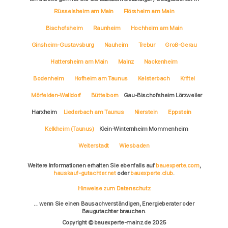
Rüsselsheim am Main
Flörsheim am Main
Bischofsheim
Raunheim
Hochheim am Main
Ginsheim-Gustavsburg
Nauheim
Trebur
Groß-Gerau
Hattersheim am Main
Mainz
Nackenheim
Bodenheim
Hofheim am Taunus
Kelsterbach
Kriftel
Mörfelden-Walldorf
Büttelborn
Gau-Bischofsheim Lörzweiler
Harxheim
Liederbach am Taunus
Nierstein
Eppstein
Kelkheim (Taunus)
Klein-Winternheim Mommenheim
Weiterstadt
Wiesbaden
Weitere Informationen erhalten Sie ebenfalls auf
bauexperte.com
,
hauskauf-gutachter.net
oder
bauexperte.club
.
Hinweise zum Datenschutz
... wenn Sie einen Bausachverständigen, Energieberater oder
Baugutachter brauchen.
Copyright © bauexperte-mainz.de 2025