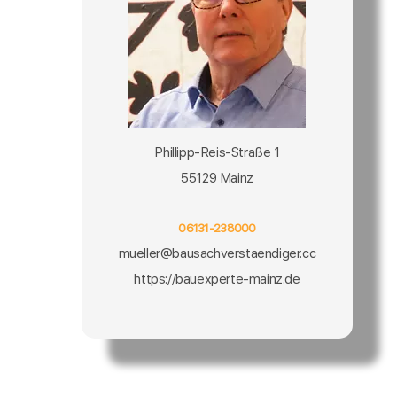
Phillipp-Reis-Straße 1
55129 Mainz
06131-238000
mueller@bausachverstaendiger.cc
https://bauexperte-mainz.de