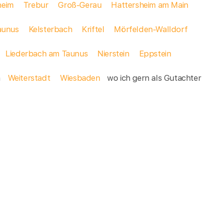
eim
Trebur
Groß-Gerau
Hattersheim am Main
aunus
Kelsterbach
Kriftel
Mörfelden-Walldorf
m
Liederbach am Taunus
Nierstein
Eppstein
m
Weiterstadt
Wiesbaden
wo ich gern als Gutachter