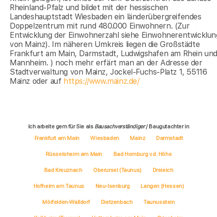
Rheinland-Pfalz und bildet mit der hessischen
Landeshauptstadt Wiesbaden ein länderübergreifendes
Doppelzentrum mit rund 480.000 Einwohnern. (Zur
Entwicklung der Einwohnerzahl siehe Einwohnerentwicklun
von Mainz). Im näheren Umkreis liegen die Großstädte
Frankfurt am Main, Darmstadt, Ludwigshafen am Rhein un
Mannheim. ) noch mehr erfärt man an der Adresse der
Stadtverwaltung von Mainz, Jockel-Fuchs-Platz 1, 55116
Mainz oder auf
https://www.mainz.de/
Ich arbeite gern für Sie als
Bausachverständiger
/ Baugutachter in
Frankfurt am Main
Wiesbaden
Mainz
Darmstadt
Rüsselsheim am Main
Bad Homburg v.d. Höhe
Bad Kreuznach
Oberursel (Taunus)
Dreieich
Hofheim am Taunus
Neu-Isenburg
Langen (Hessen)
Mörfelden-Walldorf
Dietzenbach
Taunusstein