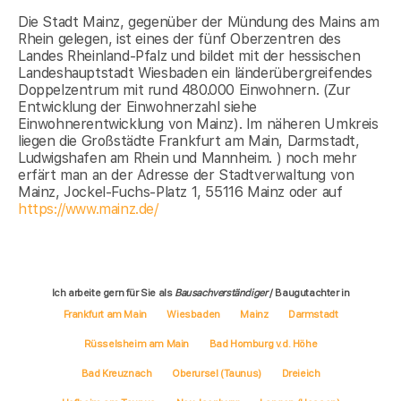
Die Stadt Mainz, gegenüber der Mündung des Mains am
Rhein gelegen, ist eines der fünf Oberzentren des
Landes Rheinland-Pfalz und bildet mit der hessischen
Landeshauptstadt Wiesbaden ein länderübergreifendes
Doppelzentrum mit rund 480.000 Einwohnern. (Zur
Entwicklung der Einwohnerzahl siehe
Einwohnerentwicklung von Mainz). Im näheren Umkreis
liegen die Großstädte Frankfurt am Main, Darmstadt,
Ludwigshafen am Rhein und Mannheim. ) noch mehr
erfärt man an der Adresse der Stadtverwaltung von
Mainz, Jockel-Fuchs-Platz 1, 55116 Mainz oder auf
https://www.mainz.de/
Ich arbeite gern für Sie als
Bausachverständiger
/ Baugutachter in
Frankfurt am Main
Wiesbaden
Mainz
Darmstadt
Rüsselsheim am Main
Bad Homburg v.d. Höhe
Bad Kreuznach
Oberursel (Taunus)
Dreieich