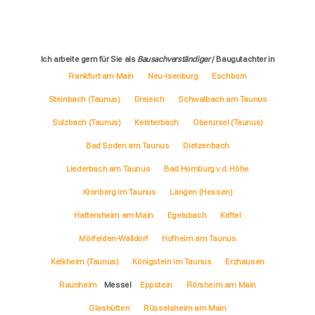
Ich arbeite gern für Sie als
Bausachverständiger
/ Baugutachter in
Frankfurt am Main
Neu-Isenburg
Eschborn
Steinbach (Taunus)
Dreieich
Schwalbach am Taunus
Sulzbach (Taunus)
Kelsterbach
Oberursel (Taunus)
Bad Soden am Taunus
Dietzenbach
Liederbach am Taunus
Bad Homburg v.d. Höhe
Kronberg im Taunus
Langen (Hessen)
Hattersheim am Main
Egelsbach
Kriftel
Mörfelden-Walldorf
Hofheim am Taunus
Kelkheim (Taunus)
Königstein im Taunus
Erzhausen
Raunheim
Messel
Eppstein
Flörsheim am Main
Glashütten
Rüsselsheim am Main