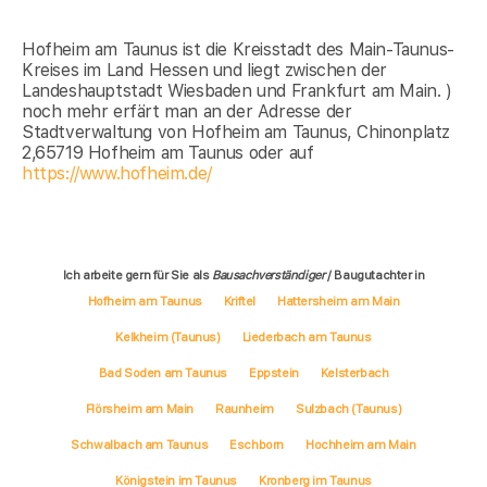
Hofheim am Taunus ist die Kreisstadt des Main-Taunus-
Kreises im Land Hessen und liegt zwischen der
Landeshauptstadt Wiesbaden und Frankfurt am Main. )
noch mehr erfärt man an der Adresse der
Stadtverwaltung von Hofheim am Taunus, Chinonplatz
2,65719 Hofheim am Taunus oder auf
https://www.hofheim.de/
Ich arbeite gern für Sie als
Bausachverständiger
/ Baugutachter in
Hofheim am Taunus
Kriftel
Hattersheim am Main
Kelkheim (Taunus)
Liederbach am Taunus
Bad Soden am Taunus
Eppstein
Kelsterbach
Flörsheim am Main
Raunheim
Sulzbach (Taunus)
Schwalbach am Taunus
Eschborn
Hochheim am Main
Königstein im Taunus
Kronberg im Taunus