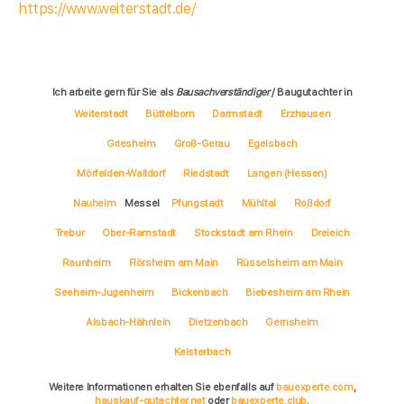
https://www.weiterstadt.de/
Ich arbeite gern für Sie als
Bausachverständiger
/ Baugutachter in
Weiterstadt
Büttelborn
Darmstadt
Erzhausen
Griesheim
Groß-Gerau
Egelsbach
Mörfelden-Walldorf
Riedstadt
Langen (Hessen)
Nauheim
Messel
Pfungstadt
Mühltal
Roßdorf
Trebur
Ober-Ramstadt
Stockstadt am Rhein
Dreieich
Raunheim
Flörsheim am Main
Rüsselsheim am Main
Seeheim-Jugenheim
Bickenbach
Biebesheim am Rhein
Alsbach-Hähnlein
Dietzenbach
Gernsheim
Kelsterbach
Weitere Informationen erhalten Sie ebenfalls auf
bauexperte.com
,
hauskauf-gutachter.net
oder
bauexperte.club
.