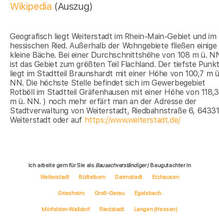
Wikipedia
(Auszug)
Geografisch liegt Weiterstadt im Rhein-Main-Gebiet und im
hessischen Ried. Außerhalb der Wohngebiete fließen einige
kleine Bäche. Bei einer Durchschnittshöhe von 108 m ü. N
ist das Gebiet zum größten Teil Flachland. Der tiefste Punk
liegt im Stadtteil Braunshardt mit einer Höhe von 100,7 m ü
NN. Die höchste Stelle befindet sich im Gewerbegebiet
Rotböll im Stadtteil Gräfenhausen mit einer Höhe von 118,3
m ü. NN. ) noch mehr erfärt man an der Adresse der
Stadtverwaltung von Weiterstadt, Riedbahnstraße 6, 6433
Weiterstadt oder auf
https://www.weiterstadt.de/
Ich arbeite gern für Sie als
Bausachverständiger
/ Baugutachter in
Weiterstadt
Büttelborn
Darmstadt
Erzhausen
Griesheim
Groß-Gerau
Egelsbach
Mörfelden-Walldorf
Riedstadt
Langen (Hessen)