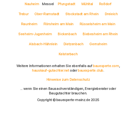
Nauheim
Messel
Pfungstadt
Mühltal
Roßdorf
Trebur
Ober-Ramstadt
Stockstadt am Rhein
Dreieich
Raunheim
Flörsheim am Main
Rüsselsheim am Main
Seeheim-Jugenheim
Bickenbach
Biebesheim am Rhein
Alsbach-Hähnlein
Dietzenbach
Gernsheim
Kelsterbach
Weitere Informationen erhalten Sie ebenfalls auf
bauexperte.com
,
hauskauf-gutachter.net
oder
bauexperte.club
.
Hinweise zum Datenschutz
... wenn Sie einen Bausachverständigen, Energieberater oder
Baugutachter brauchen.
Copyright © bauexperte-mainz.de 2025