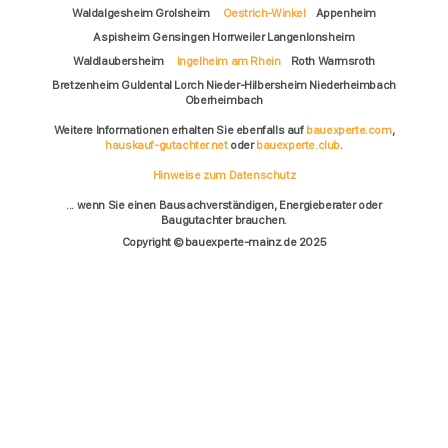
Waldalgesheim Grolsheim
Oestrich-Winkel
Appenheim
Aspisheim Gensingen Horrweiler Langenlonsheim
Waldlaubersheim
Ingelheim am Rhein
Roth Warmsroth
Bretzenheim Guldental Lorch Nieder-Hilbersheim Niederheimbach
Oberheimbach
Weitere Informationen erhalten Sie ebenfalls auf
bauexperte.com
,
hauskauf-gutachter.net
oder
bauexperte.club
.
Hinweise zum Datenschutz
... wenn Sie einen Bausachverständigen, Energieberater oder
Baugutachter brauchen.
Copyright © bauexperte-mainz.de 2025