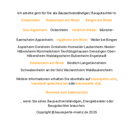
Ich arbeite gern für Sie als
Bausachverständiger
/ Baugutachter in
Geisenheim
Rüdesheim am Rhein
Bingen am Rhein
Gau-Algesheim
Ockenheim
Oestrich-Winkel
Münster-
Sarmsheim Appenheim
Ingelheim am Rhein
Weiler bei Bingen
Aspisheim Dorsheim Grolsheim Horrweiler Laubenheim Nieder-
Hilbersheim Rümmelsheim Trechtingshausen Gensingen Ober-
Hilbersheim Waldalgesheim Bubenheim Engelstadt
Heidesheim am Rhein
Kiedrich Langenlonsheim
Schwabenheim an der Selz Wackernheim Waldlaubersheim
Weitere Informationen erhalten Sie ebenfalls auf
bauexperte.com
,
hauskauf-gutachter.net
oder
bauexperte.club
.
Hinweise zum Datenschutz
... wenn Sie einen Bausachverständigen, Energieberater oder
Baugutachter brauchen.
Copyright © bauexperte-mainz.de 2025