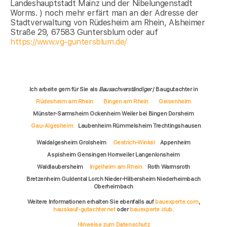
Landeshauptstadt Mainz und der Nibelungenstadt
Worms. ) noch mehr erfärt man an der Adresse der
Stadtverwaltung von Rüdesheim am Rhein, Alsheimer
Straße 29, 67583 Guntersblum oder auf
https://www.vg-guntersblum.de/
Ich arbeite gern für Sie als
Bausachverständiger
/ Baugutachter in
Rüdesheim am Rhein
Bingen am Rhein
Geisenheim
Münster-Sarmsheim Ockenheim Weiler bei Bingen Dorsheim
Gau-Algesheim
Laubenheim Rümmelsheim Trechtingshausen
Waldalgesheim Grolsheim
Oestrich-Winkel
Appenheim
Aspisheim Gensingen Horrweiler Langenlonsheim
Waldlaubersheim
Ingelheim am Rhein
Roth Warmsroth
Bretzenheim Guldental Lorch Nieder-Hilbersheim Niederheimbach
Oberheimbach
Weitere Informationen erhalten Sie ebenfalls auf
bauexperte.com
,
hauskauf-gutachter.net
oder
bauexperte.club
.
Hinweise zum Datenschutz