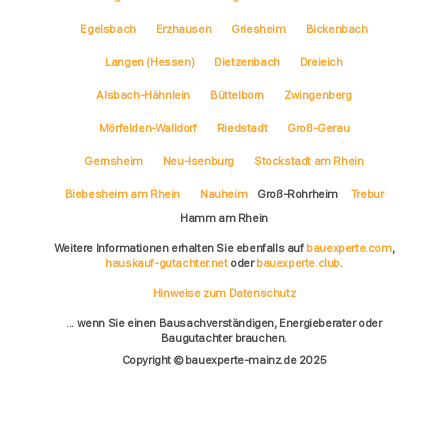
Egelsbach
Erzhausen
Griesheim
Bickenbach
Langen (Hessen)
Dietzenbach
Dreieich
Alsbach-Hähnlein
Büttelborn
Zwingenberg
Mörfelden-Walldorf
Riedstadt
Groß-Gerau
Gernsheim
Neu-Isenburg
Stockstadt am Rhein
Biebesheim am Rhein
Nauheim
Groß-Rohrheim
Trebur
Hamm am Rhein
Weitere Informationen erhalten Sie ebenfalls auf
bauexperte.com
,
hauskauf-gutachter.net
oder
bauexperte.club
.
Hinweise zum Datenschutz
... wenn Sie einen Bausachverständigen, Energieberater oder
Baugutachter brauchen.
Copyright © bauexperte-mainz.de 2025