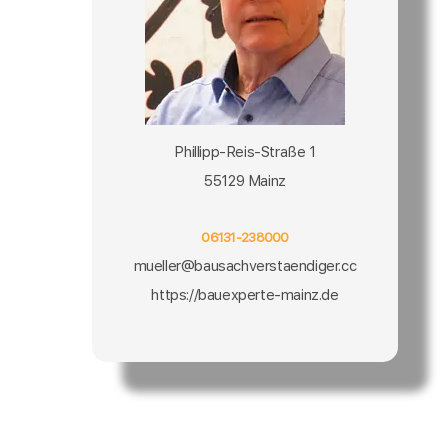
Phillipp-Reis-Straße 1
55129 Mainz
06131-238000
mueller@bausachverstaendiger.cc
https://bauexperte-mainz.de