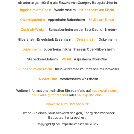
Ich arbeite gern für Sie als
Bausachverständiger
/ Baugutachter in
Ingelheim am Rhein
Wackernheim
Heidesheim am Rhein
Gau-Algesheim
Appenheim Bubenheim
Eltville am Rhein
Oestrich-Winkel
Schwabenheim an der Selz Kiedrich Nieder-
Hilbersheim Engelstadt Essenheim
Geisenheim
Ockenheim
Budenheim
Jugenheim in Rheinhessen Ober-Hilbersheim
Stadecken-Elsheim
Walluf
Aspisheim Ober-Olm
Rüdesheim am Rhein
Klein-Winternheim Partenheim Horrweiler
Nieder-Olm
Vendersheim Wolfsheim
Weitere Informationen erhalten Sie ebenfalls auf
bauexperte.com
,
hauskauf-gutachter.net
oder
bauexperte.club
.
Hinweise zum Datenschutz
... wenn Sie einen Bausachverständigen, Energieberater oder
Baugutachter brauchen.
Copyright © bauexperte-mainz.de 2025