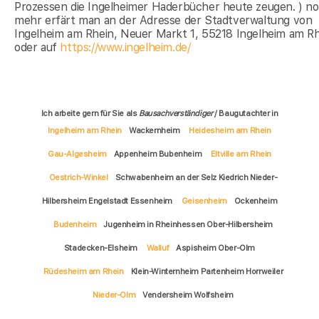
Prozessen die Ingelheimer Haderbücher heute zeugen. ) n
mehr erfärt man an der Adresse der Stadtverwaltung von
Ingelheim am Rhein, Neuer Markt 1, 55218 Ingelheim am R
oder auf
https://www.ingelheim.de/
Ich arbeite gern für Sie als
Bausachverständiger
/ Baugutachter in
Ingelheim am Rhein
Wackernheim
Heidesheim am Rhein
Gau-Algesheim
Appenheim Bubenheim
Eltville am Rhein
Oestrich-Winkel
Schwabenheim an der Selz Kiedrich Nieder-
Hilbersheim Engelstadt Essenheim
Geisenheim
Ockenheim
Budenheim
Jugenheim in Rheinhessen Ober-Hilbersheim
Stadecken-Elsheim
Walluf
Aspisheim Ober-Olm
Rüdesheim am Rhein
Klein-Winternheim Partenheim Horrweiler
Nieder-Olm
Vendersheim Wolfsheim