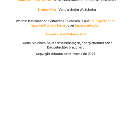
Rüdesheim am Rhein
Klein-Winternheim Partenheim Horrweiler
Nieder-Olm
Vendersheim Wolfsheim
Weitere Informationen erhalten Sie ebenfalls auf
bauexperte.com
,
hauskauf-gutachter.net
oder
bauexperte.club
.
Hinweise zum Datenschutz
... wenn Sie einen Bausachverständigen, Energieberater oder
Baugutachter brauchen.
Copyright © bauexperte-mainz.de 2025