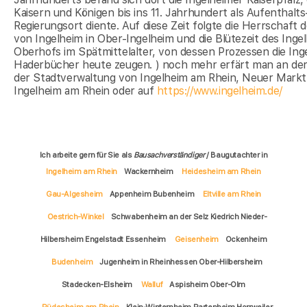
Kaisern und Königen bis ins 11. Jahrhundert als Aufenthalts
Regierungsort diente. Auf diese Zeit folgte die Herrschaft 
von Ingelheim in Ober-Ingelheim und die Blütezeit des Inge
Oberhofs im Spätmittelalter, von dessen Prozessen die Ing
Haderbücher heute zeugen. ) noch mehr erfärt man an de
der Stadtverwaltung von Ingelheim am Rhein, Neuer Markt
Ingelheim am Rhein oder auf
https://www.ingelheim.de/
Ich arbeite gern für Sie als
Bausachverständiger
/ Baugutachter in
Ingelheim am Rhein
Wackernheim
Heidesheim am Rhein
Gau-Algesheim
Appenheim Bubenheim
Eltville am Rhein
Oestrich-Winkel
Schwabenheim an der Selz Kiedrich Nieder-
Hilbersheim Engelstadt Essenheim
Geisenheim
Ockenheim
Budenheim
Jugenheim in Rheinhessen Ober-Hilbersheim
Stadecken-Elsheim
Walluf
Aspisheim Ober-Olm