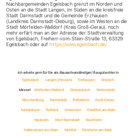
Nachbargemeinden Egelsbach grenzt im Norden und
Osten an die Stadt Langen, im Süden an die kreisfreie
Stadt Darmstadt und die Gemeinde Erzhausen
(Landkreis Darmstadt-Dieburg), sowie im Westen an die
Stadt Mörfelden-Walldorf (Kreis Groß-Gerau). noch
mehr erfärt man an der Adresse der Stadtverwaltung
von Egelsbach, Freiherr-vom-Stein-Straße 13, 63329
Egelsbach oder auf
https://www.egelsbach.de/
Ich arbeite gern für Sie als
Bausachverständiger
/ Baugutachter in
Egelsbach
Langen (Hessen)
Erzhausen
Dreieich
Messel
Mörfelden-Walldorf
Dietzenbach
Weiterstadt
Neu-Isenburg
Darmstadt
Büttelborn
Groß-Gerau
Kelsterbach
Roßdorf
Griesheim
Frankfurt am Main
Nauheim
Ober-Ramstadt
Raunheim
Hattersheim am Main
Mühltal
Flörsheim am Main