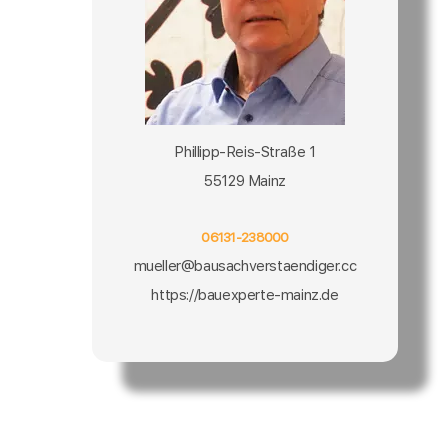
Phillipp-Reis-Straße 1
55129 Mainz
06131-238000
mueller@bausachverstaendiger.cc
https://bauexperte-mainz.de