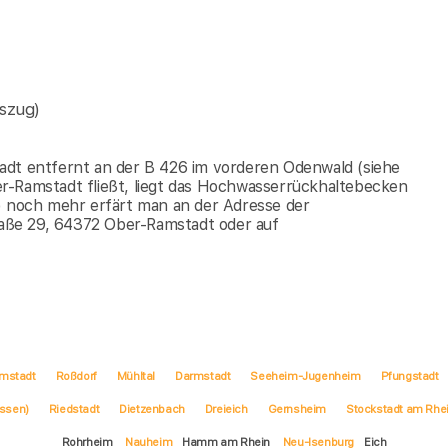
szug)
adt entfernt an der B 426 im vorderen Odenwald (siehe
r-Ramstadt fließt, liegt das Hochwasserrückhaltebecken
 ) noch mehr erfärt man an der Adresse der
aße 29, 64372 Ober-Ramstadt oder auf
mstadt
Roßdorf
Mühltal
Darmstadt
Seeheim-Jugenheim
Pfungstadt
ssen)
Riedstadt
Dietzenbach
Dreieich
Gernsheim
Stockstadt am Rhe
Rohrheim
Nauheim
Hamm am Rhein
Neu-Isenburg
Eich