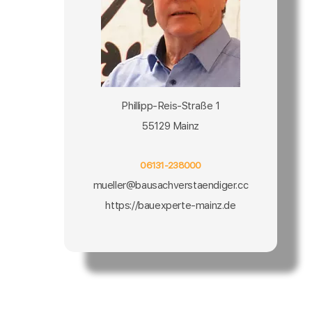
Phillipp-Reis-Straße 1
55129 Mainz
06131-238000
mueller@bausachverstaendiger.cc
https://bauexperte-mainz.de