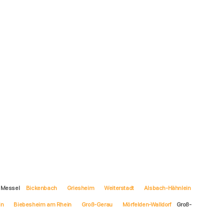
Messel
Bickenbach
Griesheim
Weiterstadt
Alsbach-Hähnlein
in
Biebesheim am Rhein
Groß-Gerau
Mörfelden-Walldorf
Groß-