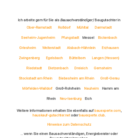
Ich arbeite gern für Sie als
Bausachverständiger
/ Baugutachter in
Ober-Ramstadt
Roßdorf
Mühltal
Darmstadt
Seeheim-Jugenheim
Pfungstadt
Messel
Bickenbach
Griesheim
Weiterstadt
Alsbach-Hähnlein
Erzhausen
Zwingenberg
Egelsbach
Büttelborn
Langen (Hessen)
Riedstadt
Dietzenbach
Dreieich
Gernsheim
Stockstadt am Rhein
Biebesheim am Rhein
Groß-Gerau
Mörfelden-Walldorf
Groß-Rohrheim
Nauheim
Hamm am
Rhein
Neu-Isenburg
Eich
Weitere Informationen erhalten Sie ebenfalls auf
bauexperte.com
,
hauskauf-gutachter.net
oder
bauexperte.club
.
Hinweise zum Datenschutz
... wenn Sie einen Bausachverständigen, Energieberater oder