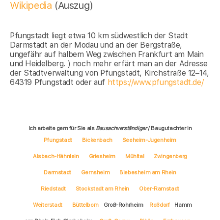
Wikipedia
(Auszug)
Pfungstadt liegt etwa 10 km südwestlich der Stadt
Darmstadt an der Modau und an der Bergstraße,
ungefähr auf halbem Weg zwischen Frankfurt am Main
und Heidelberg. ) noch mehr erfärt man an der Adresse
der Stadtverwaltung von Pfungstadt, Kirchstraße 12–14,
64319 Pfungstadt oder auf
https://www.pfungstadt.de/
Ich arbeite gern für Sie als
Bausachverständiger
/ Baugutachter in
Pfungstadt
Bickenbach
Seeheim-Jugenheim
Alsbach-Hähnlein
Griesheim
Mühltal
Zwingenberg
Darmstadt
Gernsheim
Biebesheim am Rhein
Riedstadt
Stockstadt am Rhein
Ober-Ramstadt
Weiterstadt
Büttelborn
Groß-Rohrheim
Roßdorf
Hamm