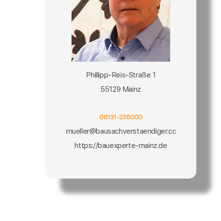
Phillipp-Reis-Straße 1
55129 Mainz
06131-238000
mueller@bausachverstaendiger.cc
https://bauexperte-mainz.de