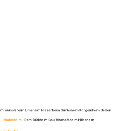
im Weinolsheim Eimsheim Friesenheim Gimbsheim Köngernheim Selzen
m
Bodenheim
Dorn-Dürkheim Gau-Bischofsheim Hillesheim