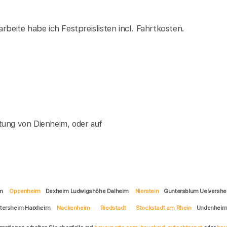
rbeite habe ich Festpreislisten incl. Fahrtkosten.
tung von Dienheim, oder auf
im
Oppenheim
Dexheim Ludwigshöhe Dalheim
Nierstein
Guntersblum Uelvershe
tersheim Harxheim
Nackenheim
Riedstadt
Stockstadt am Rhein
Undenhei