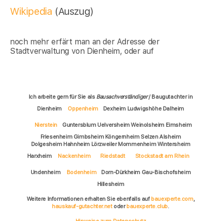
Wikipedia
(Auszug)
noch mehr erfärt man an der Adresse der
Stadtverwaltung von Dienheim, oder auf
Ich arbeite gern für Sie als
Bausachverständiger
/ Baugutachter in
Dienheim
Oppenheim
Dexheim Ludwigshöhe Dalheim
Nierstein
Guntersblum Uelversheim Weinolsheim Eimsheim
Friesenheim Gimbsheim Köngernheim Selzen Alsheim
Dolgesheim Hahnheim Lörzweiler Mommenheim Wintersheim
Harxheim
Nackenheim
Riedstadt
Stockstadt am Rhein
Undenheim
Bodenheim
Dorn-Dürkheim Gau-Bischofsheim
Hillesheim
Weitere Informationen erhalten Sie ebenfalls auf
bauexperte.com
,
hauskauf-gutachter.net
oder
bauexperte.club
.