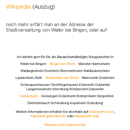
Wikipedia
(Auszug)
noch mehr erfärt man an der Adresse der
Stadtverwaltung von Weiler bei Bingen, oder auf
Ich arbeite gern für Sie als
Bausachverständiger
/ Baugutachter in
Weiler bei Bingen
Bingen am Rhein
Münster-Sarmsheim
Waldalgesheim Dorsheim Rümmelsheim Waldlaubersheim
Laubenheim Roth
Rüdesheim am Rhein
Warmsroth Grolsheim
Schweppenhausen Trechtingshausen Eckenroth Guldental
Langenlonsheim Stromberg Windesheim Daxweiler
Geisenheim
Gensingen Ockenheim Bretzenheim Hergenfeld
Oberheimbach Schöneberg Aspisheim Gutenberg
Weitere Informationen erhalten Sie ebenfalls auf
bauexperte.com
,
hauskauf-gutachter.net
oder
bauexperte.club
.
Hinweise zum Datenschutz