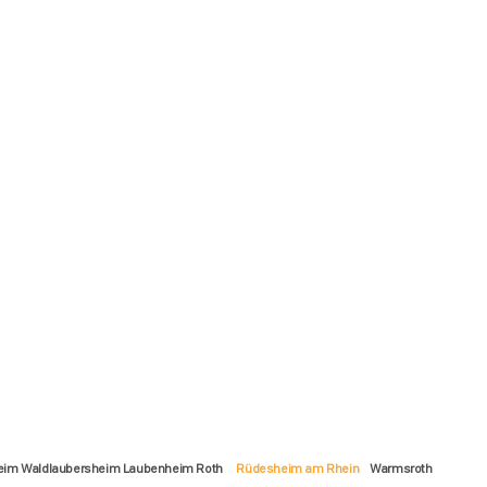
im Waldlaubersheim Laubenheim Roth
Rüdesheim am Rhein
Warmsroth