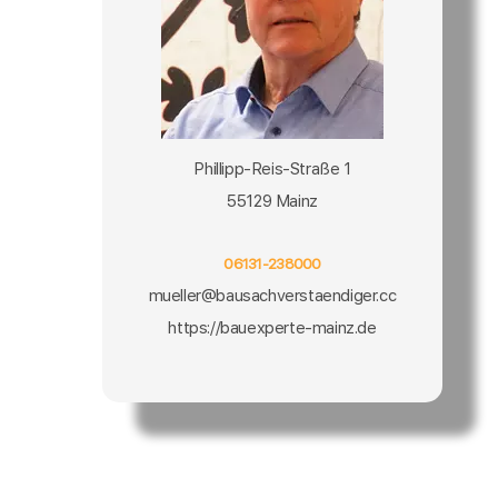
Phillipp-Reis-Straße 1
55129 Mainz
06131-238000
mueller@bausachverstaendiger.cc
https://bauexperte-mainz.de