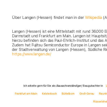
Über Langen (Hessen) findet man in der
Wikipedia
(
Langen (Hessen) ist eine Mittelstadt mit rund 36.000
Darmstadt und Frankfurt am Main. Langen ist Hauptsit
hierzu befinden sich das Paul-Ehrlich-Institut und da
Zudem hat Fujitsu Semiconductor Europe in Langen sei
der Stadtverwaltung von Langen (Hessen), Südliche R
https://www.langen.de/
Ich arbeite gern für Sie als
Bausachverständiger
/ Baugutachter in
Frankfurt am Main
Kelsterbach
Büttelborn
Groß-Gerau
Raunh
Rüsselshe