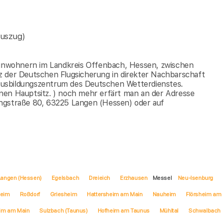
Auszug)
 Einwohnern im Landkreis Offenbach, Hessen, zwischen
z der Deutschen Flugsicherung in direkter Nachbarschaft
s Ausbildungszentrum des Deutschen Wetterdienstes.
nen Hauptsitz. ) noch mehr erfärt man an der Adresse
ingstraße 80, 63225 Langen (Hessen) oder auf
Langen (Hessen)
Egelsbach
Dreieich
Erzhausen
Messel
Neu-Isenburg
eim
Roßdorf
Griesheim
Hattersheim am Main
Nauheim
Flörsheim am
im am Main
Sulzbach (Taunus)
Hofheim am Taunus
Mühltal
Schwalbach