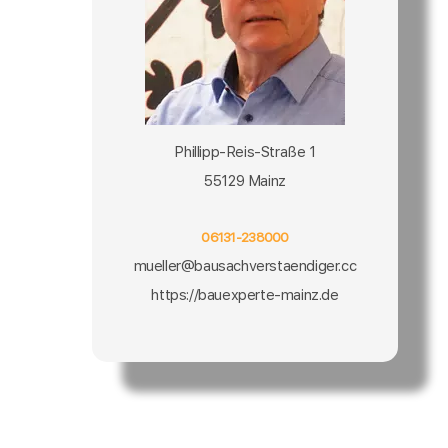
Phillipp-Reis-Straße 1
55129 Mainz
06131-238000
mueller@bausachverstaendiger.cc
https://bauexperte-mainz.de