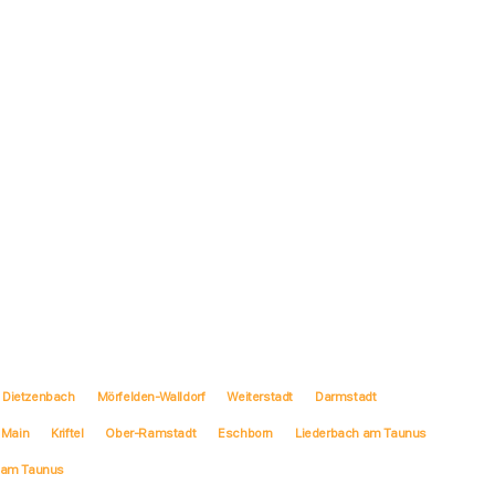
Dietzenbach
Mörfelden-Walldorf
Weiterstadt
Darmstadt
 Main
Kriftel
Ober-Ramstadt
Eschborn
Liederbach am Taunus
 am Taunus