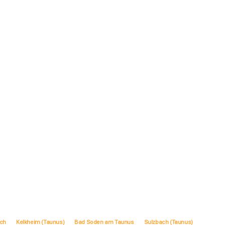
ach
Kelkheim (Taunus)
Bad Soden am Taunus
Sulzbach (Taunus)