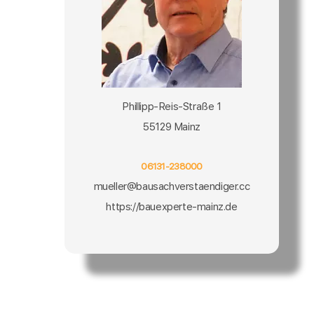
Phillipp-Reis-Straße 1
55129 Mainz
06131-238000
mueller@bausachverstaendiger.cc
https://bauexperte-mainz.de