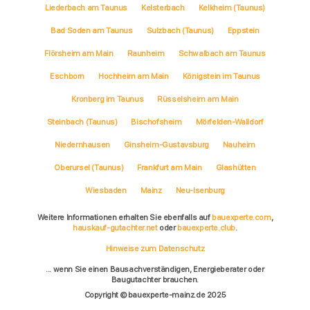
Liederbach am Taunus
Kelsterbach
Kelkheim (Taunus)
Bad Soden am Taunus
Sulzbach (Taunus)
Eppstein
Flörsheim am Main
Raunheim
Schwalbach am Taunus
Eschborn
Hochheim am Main
Königstein im Taunus
Kronberg im Taunus
Rüsselsheim am Main
Steinbach (Taunus)
Bischofsheim
Mörfelden-Walldorf
Niedernhausen
Ginsheim-Gustavsburg
Nauheim
Oberursel (Taunus)
Frankfurt am Main
Glashütten
Wiesbaden
Mainz
Neu-Isenburg
Weitere Informationen erhalten Sie ebenfalls auf
bauexperte.com
,
hauskauf-gutachter.net
oder
bauexperte.club
.
Hinweise zum Datenschutz
... wenn Sie einen Bausachverständigen, Energieberater oder
Baugutachter brauchen.
Copyright © bauexperte-mainz.de 2025