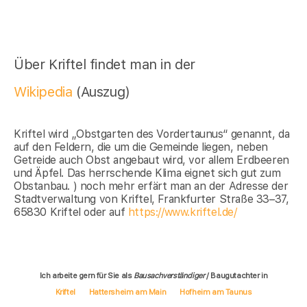
Über Kriftel findet man in der
Wikipedia
(Auszug)
Kriftel wird „Obstgarten des Vordertaunus“ genannt, da
auf den Feldern, die um die Gemeinde liegen, neben
Getreide auch Obst angebaut wird, vor allem Erdbeeren
und Äpfel. Das herrschende Klima eignet sich gut zum
Obstanbau. ) noch mehr erfärt man an der Adresse der
Stadtverwaltung von Kriftel, Frankfurter Straße 33–37,
65830 Kriftel oder auf
https://www.kriftel.de/
Ich arbeite gern für Sie als
Bausachverständiger
/ Baugutachter in
Kriftel
Hattersheim am Main
Hofheim am Taunus