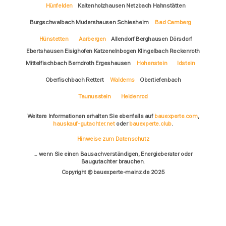
Hünfelden
Kaltenholzhausen Netzbach Hahnstätten
Burgschwalbach Mudershausen Schiesheim
Bad Camberg
Hünstetten
Aarbergen
Allendorf Berghausen Dörsdorf
Ebertshausen Eisighofen Katzenelnbogen Klingelbach Reckenroth
Mittelfischbach Berndroth Ergeshausen
Hohenstein
Idstein
Oberfischbach Rettert
Waldems
Obertiefenbach
Taunusstein
Heidenrod
Weitere Informationen erhalten Sie ebenfalls auf
bauexperte.com
,
hauskauf-gutachter.net
oder
bauexperte.club
.
Hinweise zum Datenschutz
... wenn Sie einen Bausachverständigen, Energieberater oder
Baugutachter brauchen.
Copyright © bauexperte-mainz.de 2025