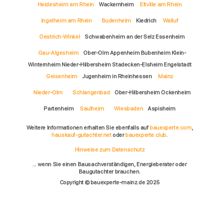
Heidesheim am Rhein
Wackernheim
Eltville am Rhein
Ingelheim am Rhein
Budenheim
Kiedrich
Walluf
Oestrich-Winkel
Schwabenheim an der Selz Essenheim
Gau-Algesheim
Ober-Olm Appenheim Bubenheim Klein-
Winternheim Nieder-Hilbersheim Stadecken-Elsheim Engelstadt
Geisenheim
Jugenheim in Rheinhessen
Mainz
Nieder-Olm
Schlangenbad
Ober-Hilbersheim Ockenheim
Partenheim
Saulheim
Wiesbaden
Aspisheim
Weitere Informationen erhalten Sie ebenfalls auf
bauexperte.com
,
hauskauf-gutachter.net
oder
bauexperte.club
.
Hinweise zum Datenschutz
... wenn Sie einen Bausachverständigen, Energieberater oder
Baugutachter brauchen.
Copyright © bauexperte-mainz.de 2025