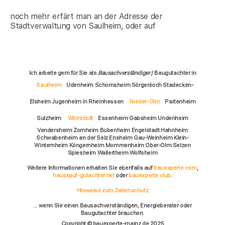
noch mehr erfärt man an der Adresse der
Stadtverwaltung von Saulheim, oder auf
Ich arbeite gern für Sie als
Bausachverständiger
/ Baugutachter in
Saulheim
Udenheim Schornsheim Sörgenloch Stadecken-
Elsheim Jugenheim in Rheinhessen
Nieder-Olm
Partenheim
Sulzheim
Wörrstadt
Essenheim Gabsheim Undenheim
Vendersheim Zornheim Bubenheim Engelstadt Hahnheim
Schwabenheim an der Selz Ensheim Gau-Weinheim Klein-
Winternheim Köngernheim Mommenheim Ober-Olm Selzen
Spiesheim Wallertheim Wolfsheim
Weitere Informationen erhalten Sie ebenfalls auf
bauexperte.com
,
hauskauf-gutachter.net
oder
bauexperte.club
.
Hinweise zum Datenschutz
... wenn Sie einen Bausachverständigen, Energieberater oder
Baugutachter brauchen.
Copyright © bauexperte-mainz.de 2025