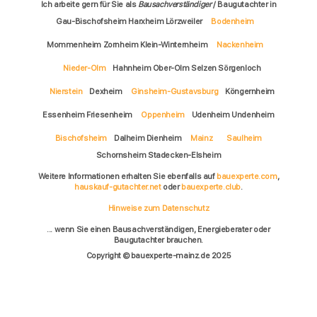
Ich arbeite gern für Sie als
Bausachverständiger
/ Baugutachter in
Gau-Bischofsheim Harxheim Lörzweiler
Bodenheim
Mommenheim Zornheim Klein-Winternheim
Nackenheim
Nieder-Olm
Hahnheim Ober-Olm Selzen Sörgenloch
Nierstein
Dexheim
Ginsheim-Gustavsburg
Köngernheim
Essenheim Friesenheim
Oppenheim
Udenheim Undenheim
Bischofsheim
Dalheim Dienheim
Mainz
Saulheim
Schornsheim Stadecken-Elsheim
Weitere Informationen erhalten Sie ebenfalls auf
bauexperte.com
,
hauskauf-gutachter.net
oder
bauexperte.club
.
Hinweise zum Datenschutz
... wenn Sie einen Bausachverständigen, Energieberater oder
Baugutachter brauchen.
Copyright © bauexperte-mainz.de 2025