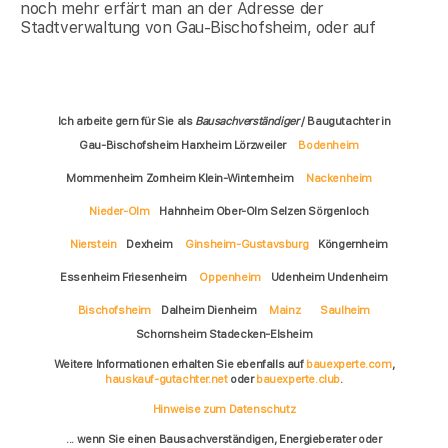
noch mehr erfärt man an der Adresse der
Stadtverwaltung von Gau-Bischofsheim, oder auf
Ich arbeite gern für Sie als
Bausachverständiger
/ Baugutachter in
Gau-Bischofsheim Harxheim Lörzweiler
Bodenheim
Mommenheim Zornheim Klein-Winternheim
Nackenheim
Nieder-Olm
Hahnheim Ober-Olm Selzen Sörgenloch
Nierstein
Dexheim
Ginsheim-Gustavsburg
Köngernheim
Essenheim Friesenheim
Oppenheim
Udenheim Undenheim
Bischofsheim
Dalheim Dienheim
Mainz
Saulheim
Schornsheim Stadecken-Elsheim
Weitere Informationen erhalten Sie ebenfalls auf
bauexperte.com
,
hauskauf-gutachter.net
oder
bauexperte.club
.
Hinweise zum Datenschutz
... wenn Sie einen Bausachverständigen, Energieberater oder