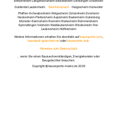
Bretzenheim Langenlonsheim Biebelsheim Gensingen Grolsheim
Guldental Laubenheim
Bad Kreuznach
Hargesheim Horrweiler
Pfaffen-Schwabenheim Welgesheim Zotzenheim Dorsheim
Hackenheim Pleitersheim Aspisheim Badenheim Gutenberg
Münster-Sarmsheim Roxheim Rüdesheim Rümmelsheim
Sprendlingen Volxheim Waldlaubersheim Windesheim Frei-
Laubersheim Hüffelsheim
Weitere Informationen erhalten Sie ebenfalls auf
bauexperte.com
,
hauskauf-gutachter.net
oder
bauexperte.club
.
Hinweise zum Datenschutz
... wenn Sie einen Bausachverständigen, Energieberater oder
Baugutachter brauchen.
Copyright © bauexperte-mainz.de 2025