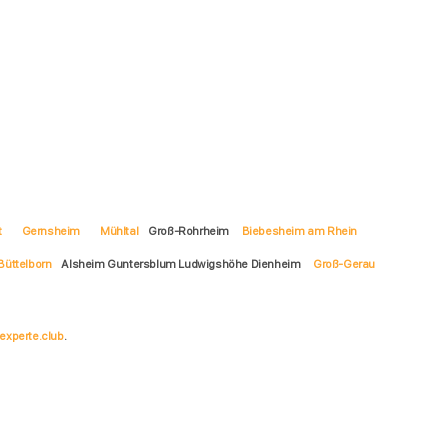
t
Gernsheim
Mühltal
Groß-Rohrheim
Biebesheim am Rhein
Büttelborn
Alsheim Guntersblum Ludwigshöhe Dienheim
Groß-Gerau
experte.club
.