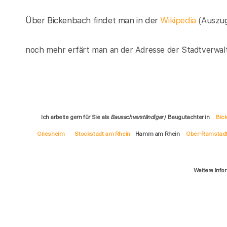
Über Bickenbach findet man in der
Wikipedia
(Auszu
noch mehr erfärt man an der Adresse der Stadtverwal
Ich arbeite gern für Sie als
Bausachverständiger
/ Baugutachter in
Bic
Griesheim
Stockstadt am Rhein
Hamm am Rhein
Ober-Ramstad
Weitere Info