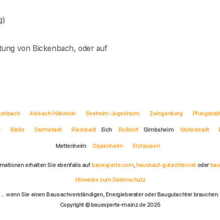
g)
tung von Bickenbach, oder auf
kenbach
Alsbach-Hähnlein
Seeheim-Jugenheim
Zwingenberg
Pfungstad
t
Biblis
Darmstadt
Riedstadt
Eich
Roßdorf
Gimbsheim
Weiterstadt
Mettenheim
Oppenheim
Erzhausen
rmationen erhalten Sie ebenfalls auf
bauexperte.com
,
hauskauf-gutachter.net
oder
bau
Hinweise zum Datenschutz
... wenn Sie einen Bausachverständigen, Energieberater oder Baugutachter brauchen.
Copyright © bauexperte-mainz.de 2025