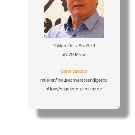
Phillipp-Reis-Straße 1
55129 Mainz
06131-238000
mueller@bausachverstaendiger.cc
https://bauexperte-mainz.de