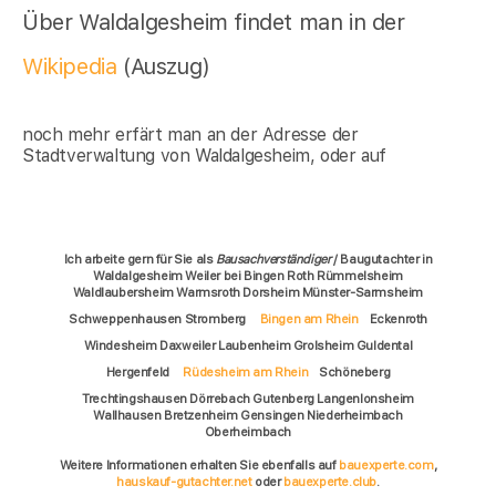
Über Waldalgesheim findet man in der
Wikipedia
(Auszug)
noch mehr erfärt man an der Adresse der
Stadtverwaltung von Waldalgesheim, oder auf
Ich arbeite gern für Sie als
Bausachverständiger
/ Baugutachter in
Waldalgesheim Weiler bei Bingen Roth Rümmelsheim
Waldlaubersheim Warmsroth Dorsheim Münster-Sarmsheim
Schweppenhausen Stromberg
Bingen am Rhein
Eckenroth
Windesheim Daxweiler Laubenheim Grolsheim Guldental
Hergenfeld
Rüdesheim am Rhein
Schöneberg
Trechtingshausen Dörrebach Gutenberg Langenlonsheim
Wallhausen Bretzenheim Gensingen Niederheimbach
Oberheimbach
Weitere Informationen erhalten Sie ebenfalls auf
bauexperte.com
,
hauskauf-gutachter.net
oder
bauexperte.club
.