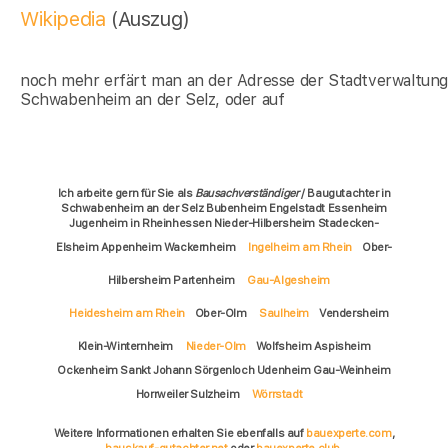
Wikipedia
(Auszug)
noch mehr erfärt man an der Adresse der Stadtverwaltun
Schwabenheim an der Selz, oder auf
Ich arbeite gern für Sie als
Bausachverständiger
/ Baugutachter in
Schwabenheim an der Selz Bubenheim Engelstadt Essenheim
Jugenheim in Rheinhessen Nieder-Hilbersheim Stadecken-
Elsheim Appenheim Wackernheim
Ingelheim am Rhein
Ober-
Hilbersheim Partenheim
Gau-Algesheim
Heidesheim am Rhein
Ober-Olm
Saulheim
Vendersheim
Klein-Winternheim
Nieder-Olm
Wolfsheim Aspisheim
Ockenheim Sankt Johann Sörgenloch Udenheim Gau-Weinheim
Horrweiler Sulzheim
Wörrstadt
Weitere Informationen erhalten Sie ebenfalls auf
bauexperte.com
,