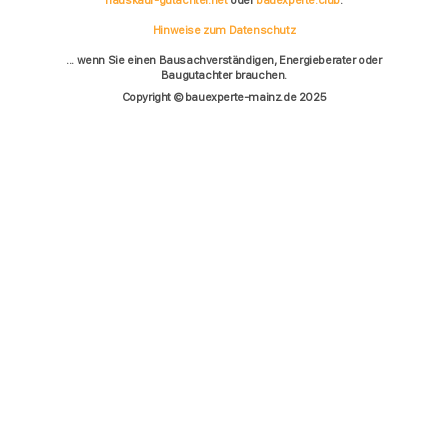
hauskauf-gutachter.net
oder
bauexperte.club
.
Hinweise zum Datenschutz
... wenn Sie einen Bausachverständigen, Energieberater oder
Baugutachter brauchen.
Copyright © bauexperte-mainz.de 2025