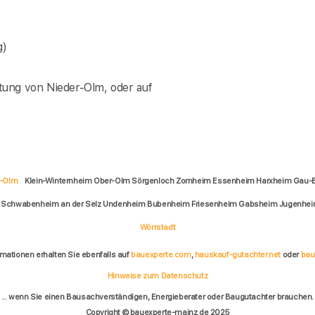
g)
tung von Nieder-Olm, oder auf
r-Olm
Klein-Winternheim Ober-Olm Sörgenloch Zornheim Essenheim Harxheim Gau
 Schwabenheim an der Selz Undenheim Bubenheim Friesenheim Gabsheim Jugenheim
Wörrstadt
rmationen erhalten Sie ebenfalls auf
bauexperte.com
,
hauskauf-gutachter.net
oder
bau
Hinweise zum Datenschutz
... wenn Sie einen Bausachverständigen, Energieberater oder Baugutachter brauchen.
Copyright © bauexperte-mainz.de 2025