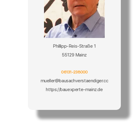
Phillipp-Reis-Straße 1
55129 Mainz
06131-238000
mueller@bausachverstaendiger.cc
https://bauexperte-mainz.de