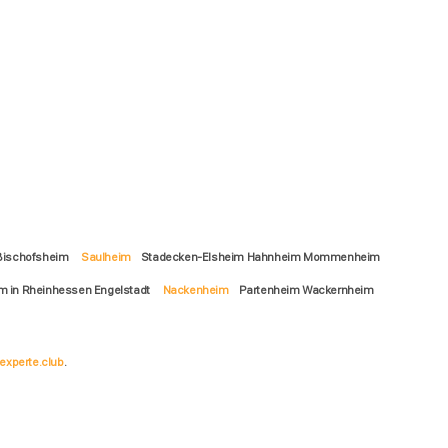
-Bischofsheim
Saulheim
Stadecken-Elsheim Hahnheim Mommenheim
 in Rheinhessen Engelstadt
Nackenheim
Partenheim Wackernheim
experte.club
.