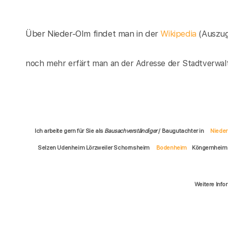
Über Nieder-Olm findet man in der
Wikipedia
(Auszu
noch mehr erfärt man an der Adresse der Stadtverwal
Ich arbeite gern für Sie als
Bausachverständiger
/ Baugutachter in
Niede
Selzen Udenheim Lörzweiler Schornsheim
Bodenheim
Köngernheim
Weitere Info