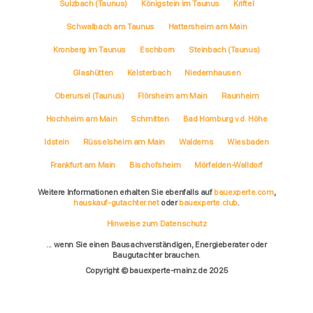
Sulzbach (Taunus)
Königstein im Taunus
Kriftel
Schwalbach am Taunus
Hattersheim am Main
Kronberg im Taunus
Eschborn
Steinbach (Taunus)
Glashütten
Kelsterbach
Niedernhausen
Oberursel (Taunus)
Flörsheim am Main
Raunheim
Hochheim am Main
Schmitten
Bad Homburg v.d. Höhe
Idstein
Rüsselsheim am Main
Waldems
Wiesbaden
Frankfurt am Main
Bischofsheim
Mörfelden-Walldorf
Weitere Informationen erhalten Sie ebenfalls auf
bauexperte.com
,
hauskauf-gutachter.net
oder
bauexperte.club
.
Hinweise zum Datenschutz
... wenn Sie einen Bausachverständigen, Energieberater oder
Baugutachter brauchen.
Copyright © bauexperte-mainz.de 2025