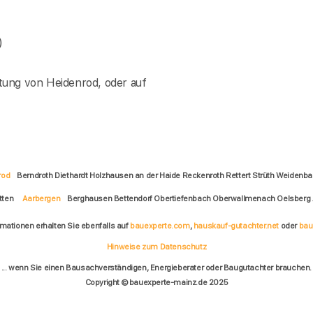
)
tung von Heidenrod, oder auf
rod
Berndroth Diethardt Holzhausen an der Haide Reckenroth Rettert Strüth Weidenb
ätten
Aarbergen
Berghausen Bettendorf Obertiefenbach Oberwallmenach Oelsberg 
rmationen erhalten Sie ebenfalls auf
bauexperte.com
,
hauskauf-gutachter.net
oder
bau
Hinweise zum Datenschutz
... wenn Sie einen Bausachverständigen, Energieberater oder Baugutachter brauchen.
Copyright © bauexperte-mainz.de 2025