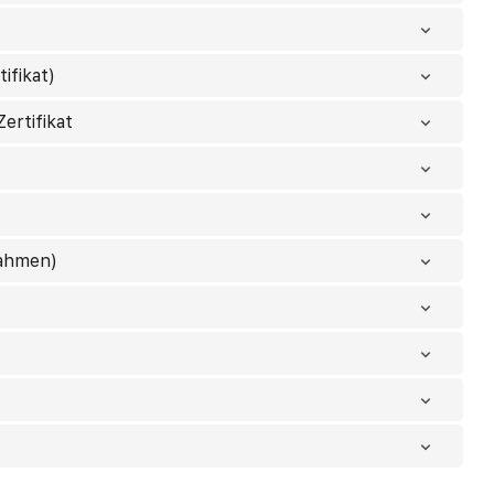
ifikat)
ertifikat
nahmen)