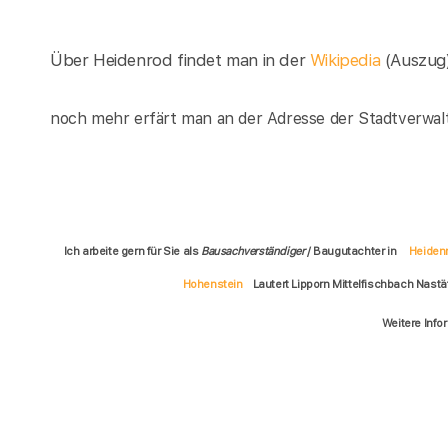
Über Heidenrod findet man in der
Wikipedia
(Auszug
noch mehr erfärt man an der Adresse der Stadtverwal
Ich arbeite gern für Sie als
Bausachverständiger
/ Baugutachter in
Heiden
Hohenstein
Lautert Lipporn Mittelfischbach Nast
Weitere Info