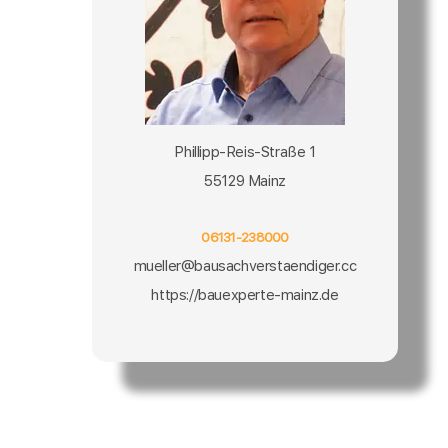
Phillipp-Reis-Straße 1
55129 Mainz
06131-238000
mueller@bausachverstaendiger.cc
https://bauexperte-mainz.de