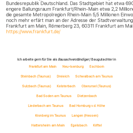
Bundesrepublik Deutschland. Das Stadtgebiet hat etwa 690
engere Ballungsraum Frankfurt/Rhein-Main etwa 2,2 Millio
die gesamte Metropolregion Rhein-Main 5,5 Millionen Einwo
noch mehr erfärt man an der Adresse der Stadtverwaltun
Frankfurt am Main, Römerberg 23, 60311 Frankfurt am Mai
https://www.frankfurt.de/
Ich arbeite gern für Sie als
Bausachverständiger
/ Baugutachter in
Frankfurt am Main
Neu-Isenburg
Eschborn
Steinbach (Taunus)
Dreieich
Schwalbach am Taunus
Sulzbach (Taunus)
Kelsterbach
Oberursel (Taunus)
Bad Soden am Taunus
Dietzenbach
Liederbach am Taunus
Bad Homburg v.d. Höhe
Kronberg im Taunus
Langen (Hessen)
Hattersheim am Main
Egelsbach
Kriftel