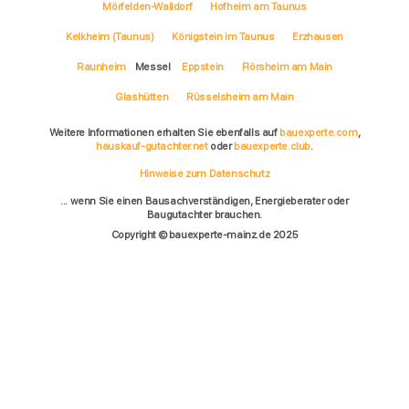
Mörfelden-Walldorf
Hofheim am Taunus
Kelkheim (Taunus)
Königstein im Taunus
Erzhausen
Raunheim
Messel
Eppstein
Flörsheim am Main
Glashütten
Rüsselsheim am Main
Weitere Informationen erhalten Sie ebenfalls auf
bauexperte.com
,
hauskauf-gutachter.net
oder
bauexperte.club
.
Hinweise zum Datenschutz
... wenn Sie einen Bausachverständigen, Energieberater oder
Baugutachter brauchen.
Copyright © bauexperte-mainz.de 2025