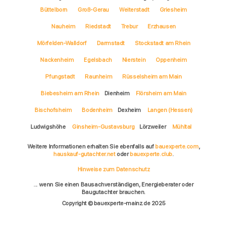
Büttelborn
Groß-Gerau
Weiterstadt
Griesheim
Nauheim
Riedstadt
Trebur
Erzhausen
Mörfelden-Walldorf
Darmstadt
Stockstadt am Rhein
Nackenheim
Egelsbach
Nierstein
Oppenheim
Pfungstadt
Raunheim
Rüsselsheim am Main
Biebesheim am Rhein
Dienheim
Flörsheim am Main
Bischofsheim
Bodenheim
Dexheim
Langen (Hessen)
Ludwigshöhe
Ginsheim-Gustavsburg
Lörzweiler
Mühltal
Weitere Informationen erhalten Sie ebenfalls auf
bauexperte.com
,
hauskauf-gutachter.net
oder
bauexperte.club
.
Hinweise zum Datenschutz
... wenn Sie einen Bausachverständigen, Energieberater oder
Baugutachter brauchen.
Copyright © bauexperte-mainz.de 2025