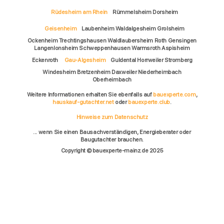
Rüdesheim am Rhein
Rümmelsheim Dorsheim
Geisenheim
Laubenheim Waldalgesheim Grolsheim
Ockenheim Trechtingshausen Waldlaubersheim Roth Gensingen
Langenlonsheim Schweppenhausen Warmsroth Aspisheim
Eckenroth
Gau-Algesheim
Guldental Horrweiler Stromberg
Windesheim Bretzenheim Daxweiler Niederheimbach
Oberheimbach
Weitere Informationen erhalten Sie ebenfalls auf
bauexperte.com
,
hauskauf-gutachter.net
oder
bauexperte.club
.
Hinweise zum Datenschutz
... wenn Sie einen Bausachverständigen, Energieberater oder
Baugutachter brauchen.
Copyright © bauexperte-mainz.de 2025