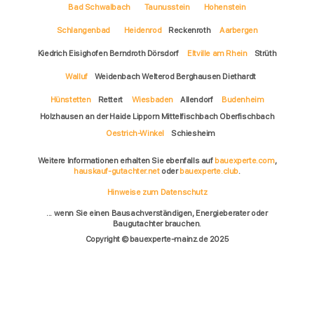
Bad Schwalbach
Taunusstein
Hohenstein
Schlangenbad
Heidenrod
Reckenroth
Aarbergen
Kiedrich Eisighofen Berndroth Dörsdorf
Eltville am Rhein
Strüth
Walluf
Weidenbach Welterod Berghausen Diethardt
Hünstetten
Rettert
Wiesbaden
Allendorf
Budenheim
Holzhausen an der Haide Lipporn Mittelfischbach Oberfischbach
Oestrich-Winkel
Schiesheim
Weitere Informationen erhalten Sie ebenfalls auf
bauexperte.com
,
hauskauf-gutachter.net
oder
bauexperte.club
.
Hinweise zum Datenschutz
... wenn Sie einen Bausachverständigen, Energieberater oder
Baugutachter brauchen.
Copyright © bauexperte-mainz.de 2025