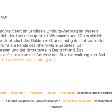
zug)
größte Stadt im Landkreis Limburg-Weilburg im Westen
rdlich der Landeshauptstadt Wiesbaden und 20 km südlich
er Zentralort des Goldenen Grunds mit guter Infrastruktur
ntrums am Rande des Rhein-Main-Gebietes. Der
Hessen und der drittälteste in Deutschland. Das
hr erfärt man an der Adresse der Stadtverwaltung von Bad
f
https://www.bad-camberg.de/
berg
Hünstetten
Waldems
Idstein
Hünfelden
Kaltenholzhausen Netzba
ein
Allendorf Berghausen Dörsdorf Eisighofen
Königstein im Taunus
Reckenroth E
Berndroth