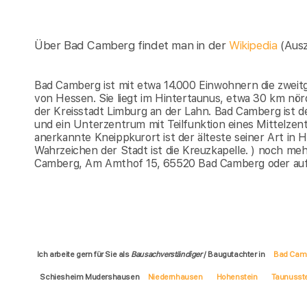
Über Bad Camberg findet man in der
Wikipedia
(Aus
Bad Camberg ist mit etwa 14.000 Einwohnern die zweit
von Hessen. Sie liegt im Hintertaunus, etwa 30 km nö
der Kreisstadt Limburg an der Lahn. Bad Camberg ist d
und ein Unterzentrum mit Teilfunktion eines Mittelze
anerkannte Kneippkurort ist der älteste seiner Art in 
Wahrzeichen der Stadt ist die Kreuzkapelle. ) noch me
Camberg, Am Amthof 15, 65520 Bad Camberg oder au
Ich arbeite gern für Sie als
Bausachverständiger
/ Baugutachter in
Bad Cam
Schiesheim Mudershausen
Niedernhausen
Hohenstein
Taunusst