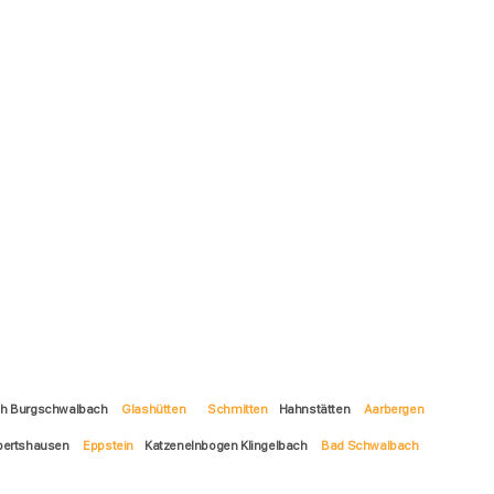
ch Burgschwalbach
Glashütten
Schmitten
Hahnstätten
Aarbergen
bertshausen
Eppstein
Katzenelnbogen Klingelbach
Bad Schwalbach