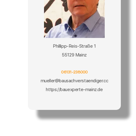
Phillipp-Reis-Straße 1
55129 Mainz
06131-238000
mueller@bausachverstaendiger.cc
https://bauexperte-mainz.de