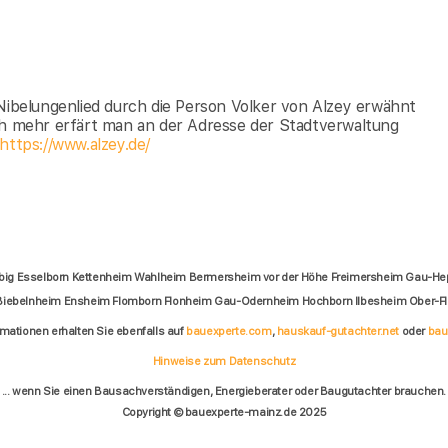
 Nibelungenlied durch die Person Volker von Alzey erwähnt
och mehr erfärt man an der Adresse der Stadtverwaltung
https://www.alzey.de/
big Esselborn Kettenheim Wahlheim Bermersheim vor der Höhe Freimersheim Gau-H
ebelnheim Ensheim Flomborn Flonheim Gau-Odernheim Hochborn Ilbesheim Ober-
rmationen erhalten Sie ebenfalls auf
bauexperte.com
,
hauskauf-gutachter.net
oder
bau
Hinweise zum Datenschutz
... wenn Sie einen Bausachverständigen, Energieberater oder Baugutachter brauchen.
Copyright © bauexperte-mainz.de 2025