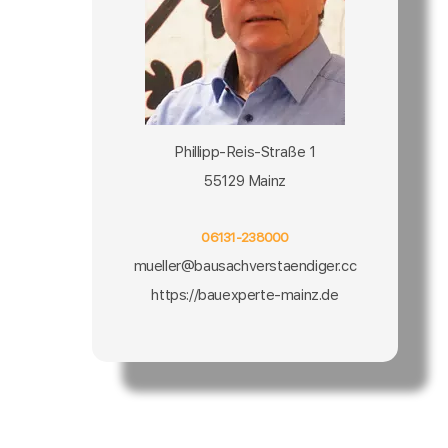
Phillipp-Reis-Straße 1
55129 Mainz
06131-238000
mueller@bausachverstaendiger.cc
https://bauexperte-mainz.de