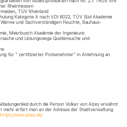
gsarbeiten von Asbestprodukten nach Nr. 2.7. TRGS 519
mer Rheinhessen
rmeiden, TÜV Rheinland
hulung Kategorie A nach VDI 6022, TÜV Süd Akademie
gen Wärme und Sachverständigen Feuchte, Bauhaus-
mie, Meerbusch Akademie der Ingenieure:
ursache und Lösungswege Quellensuche und
me
ng für " zertifizierter Probenehmer" in Anlehnung an
 Nibelungenlied durch die Person Volker von Alzey erwähnt
och mehr erfärt man an der Adresse der Stadtverwaltung
https://www.alzey.de/