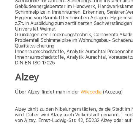
Sachkunde für Abruch- Sanierungs- und Instandhaltun
Gebäudeenergieberater im Handwerk, Handwerkskam
Schimmelpilze in Innenräumen. Erkennen, Sanieren,Ve
Hygiene von Raumlufttechnischen Anlagen. Hygienesc
z.Zt. in Ausbildung zum zertifizierten Sachverständi
Universität Weimar.
Grundlagen der Trocknungstechnik, Corroventa Akade
Problemfall Schimmelpilze im Wohnungsbau- Schaden
Qualitätssicherung
Innenraumschadstoffe, Analytik Aurachtal Probennah
Innenraumschadstoffe, Analytik Aurachtal, Voraussetzu
DIN EN ISO 17025
Alzey
Über Alzey findet man in der
Wikipedia
(Auszug)
Alzey zählt zu den Nibelungenstädten, da die Stadt im
wird. Daher wird Alzey auch Volkerstadt genannt. ) n
von Alzey, Ernst-Ludwig-Str. 42, 55232 Alzey oder auf