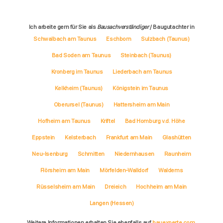
Ich arbeite gern für Sie als
Bausachverständiger
/ Baugutachter in
Schwalbach am Taunus
Eschborn
Sulzbach (Taunus)
Bad Soden am Taunus
Steinbach (Taunus)
Kronberg im Taunus
Liederbach am Taunus
Kelkheim (Taunus)
Königstein im Taunus
Oberursel (Taunus)
Hattersheim am Main
Hofheim am Taunus
Kriftel
Bad Homburg v.d. Höhe
Eppstein
Kelsterbach
Frankfurt am Main
Glashütten
Neu-Isenburg
Schmitten
Niedernhausen
Raunheim
Flörsheim am Main
Mörfelden-Walldorf
Waldems
Rüsselsheim am Main
Dreieich
Hochheim am Main
Langen (Hessen)
Weitere Informationen erhalten Sie ebenfalls auf
bauexperte.com
,