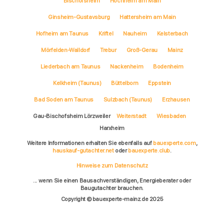
Bischofsheim
Hochheim am Main
Ginsheim-Gustavsburg
Hattersheim am Main
Hofheim am Taunus
Kriftel
Nauheim
Kelsterbach
Mörfelden-Walldorf
Trebur
Groß-Gerau
Mainz
Liederbach am Taunus
Nackenheim
Bodenheim
Kelkheim (Taunus)
Büttelborn
Eppstein
Bad Soden am Taunus
Sulzbach (Taunus)
Erzhausen
Gau-Bischofsheim Lörzweiler
Weiterstadt
Wiesbaden
Harxheim
Weitere Informationen erhalten Sie ebenfalls auf
bauexperte.com
,
hauskauf-gutachter.net
oder
bauexperte.club
.
Hinweise zum Datenschutz
... wenn Sie einen Bausachverständigen, Energieberater oder
Baugutachter brauchen.
Copyright © bauexperte-mainz.de 2025