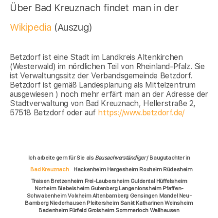
Über Bad Kreuznach findet man in der
Wikipedia
(Auszug)
Betzdorf ist eine Stadt im Landkreis Altenkirchen
(Westerwald) im nördlichen Teil von Rheinland-Pfalz. Sie
ist Verwaltungssitz der Verbandsgemeinde Betzdorf.
Betzdorf ist gemäß Landesplanung als Mittelzentrum
ausgewiesen ) noch mehr erfärt man an der Adresse der
Stadtverwaltung von Bad Kreuznach, Hellerstraße 2,
57518 Betzdorf oder auf
https://www.betzdorf.de/
Ich arbeite gern für Sie als
Bausachverständiger
/ Baugutachter in
Bad Kreuznach
Hackenheim Hargesheim Roxheim Rüdesheim
Traisen Bretzenheim Frei-Laubersheim Guldental Hüffelsheim
Norheim Biebelsheim Gutenberg Langenlonsheim Pfaffen-
Schwabenheim Volxheim Altenbamberg Gensingen Mandel Neu-
Bamberg Niederhausen Pleitersheim Sankt Katharinen Weinsheim
Badenheim Fürfeld Grolsheim Sommerloch Wallhausen